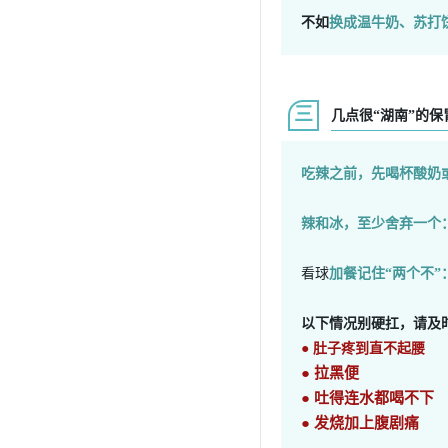
不如
换成温牛奶、苏打
三
几点很“湖南”的
吃辣之前，先喝杯酸奶
辣和冰，至少舍弃一个
看球
加餐记住“两个不”
以下情况别硬扛，请及
● 肚子疼到直不起腰
● 拉黑便
● 吐得连水都喝不下
● 发烧加上腹剧痛