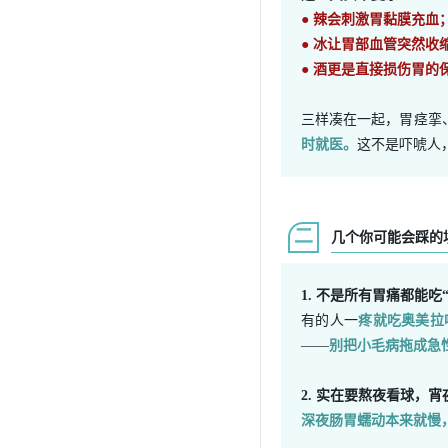
● 辣会刺激胃黏膜充血
● 冰让胃部血管突然收
● 酒更是直接损伤胃的
三样凑在一起，
胃痉挛
时就医。
这不是吓唬人
二
几个你可能会踩的
1. 不是所有胃痛都能吃
有的人一
疼就吃
奥美拉
——
别把小毛病拖成急
2. 实在要熬夜看球，
深夜肠胃蠕动本来就慢