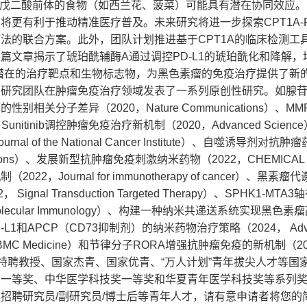
酮戊二酸前体的食物（如西兰花、菠菜）可能具有潜在协同效应。
将更有利于推动精准医疗普及。未来研究将进一步探索CPT1A-
法的联合方案。此外，团队计划推进基于CPT1A的临床检测工
篇文章揭示了琥珀酰辅酶A通过调控PD-L1的琥珀酰化和降解
为潜在的治疗靶点和生物标志物，为黑色素瘤的免疫治疗提供了新
研究团队在肿瘤免疫治疗领域发表了一系列原创性研究。如腺苷调控肿瘤P
性别相关分子差异（2020，Nature Communications）、
e）、Sunitinib调控肿瘤免疫治疗新机制（2020，Advanced 
urnal of the National Cancer Institute）、自噬诱导剂
cations）、发展新型抗肿瘤免疫刺激纳米药物（2022，CHEMICAL
2022，Journal for immunotherapy of canc
， Signal Transduction Targeted Therapy）、SP
 & Molecular Immunology）、构建一种纳米共递送系统实现黑
-L1和APCP（CD73抑制剂）的纳米药物治疗策略（2024， Adv
 BMC Medicine）和节律分子RORA增强抗肿瘤免疫的新机制（20
”特聘教授、国家杰青、国家优青、“万人计划”青年拔尖人才等
奖一等奖、中华医学科技奖一等奖和华夏青年医学科技奖等系列
招聘研究员/副研究员/博士后等青年人才，请有意申请者将您的简历发送