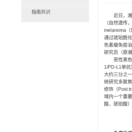
指南共识
近日，湘
（自然遗传，因子指数
melano
通过琥珀酰化
色素瘤免疫
研究员（原
恶性黑色
1/PD-L
大约三分之
统研究多聚焦
修饰（Post 
域内一个重要
酸、琥珀酸