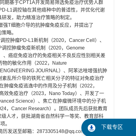
同期基于CPT1A开发简易筛选免疫治疗优势人群
PD-L1调控轴在其他癌种中的普适性，并优化代谢
具研发，助力精准治疗策略的制定。
，增强T细胞介导的抗肿瘤免疫反应，并提出了
的策略。
D-L1新机制（2020，Cancer Cell）、
MMP调控肿瘤免疫新机制（2020，Genome
Science）、癌症免疫治疗的免疫相关不良反应性别相关差
对抗肿瘤药物的敏化作用（2022，Nature
 ENGINEERING JOURNAL）、阿苯达唑增强抗肿
er）、黑素瘤代谢紊乱所介导的铁死亡相关分子的特征对免疫治疗
HK1-MTA3轴在肿瘤免疫逃逸中的作用及分子机制（2022，
色素瘤高效免疫治疗（2023，Nano Today）、开发了一
anced Science）、焦亡在肿瘤微环境中的分子机
24，Cancer Research）。团队成员先后获批教育
国家级人才，获批湖南省自然科学一等奖、教育部科
奖项。
下载专区
至邮箱：2873305148@qq.com。