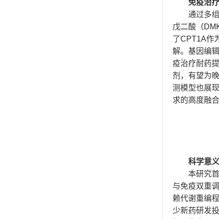
免疫治
通过多组
戊二酸（DM
了CPT1A
解。基因编辑
疫治疗耐药提
剂，有望为晚
测模型也展
求的高度融
科学意
本研究首
与免疫双重
赖代谢重编
少新药研发