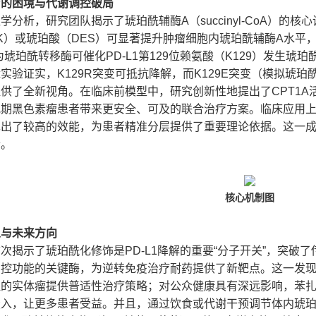
疗的困境与代谢调控破局
学分析，研究团队揭示了琥珀酰辅酶A（succinyl-CoA）的核心
K）或琥珀酸（DES）可显著提升肿瘤细胞内琥珀酰辅酶A水平，
作为琥珀酰转移酶可催化PD-L1第129位赖氨酸（K129）发生琥
实验证实，K129R突变可抵抗降解，而K129E突变（模拟琥珀
供了全新视角。在临床前模型中，研究创新性地提出了CPT1A活化剂
期黑色素瘤患者带来更安全、可及的联合治疗方案。临床应用上，基
现出了较高的效能，为患者精准分层提供了重要理论依据。这一
合。
核心机制图
义与未来方向
次揭示了琥珀酰化修饰是PD-L1降解的重要“分子开关”，突破了
调控功能的关键酶，为逆转免疫治疗耐药提供了新靶点。这一发
程的实体瘤提供普适性治疗策略；对公众健康具有深远影响，苯
投入，让更多患者受益。并且，通过饮食或代谢干预调节体内琥珀