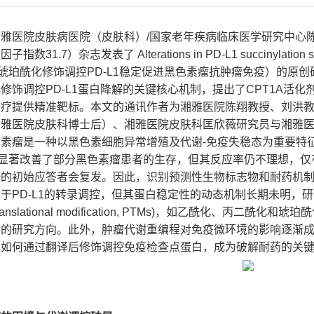
雅医院皮肤病医院（皮肤科）/国家老年疾病临床医学研究中心陈翔教授、
31.7）杂志发表了 Alterations in PD-L1 succinylation shape
ma（琥珀酰化修饰调控PD-L1稳定促进黑色素瘤抗肿瘤免疫）的原
修饰调控PD-L1蛋白降解的关键核心机制，提出了CPT1A活
治疗提供精准靶标。本文的通讯作者为湘雅医院陈翔教授、刘洪
湘雅医院皮肤科博士后）、湘雅医院皮肤科匡欣薇研究员与湘雅
素瘤是一种以黑色素细胞异常增殖及代谢-免疫失稳态为重要特征
1单抗显著改善了部分黑色素瘤患者的生存，但其反应率仍不理想，仅
一的初始应答者会复发。因此，识别预测性生物标志物和耐药机
于PD-L1的转录调控，但其蛋白稳定性的动态机制长期未明，
translational modification, PTMs)，如乙酰化、
的研究方向。此外，肿瘤代谢重编程对免疫微环境的影响逐渐成
）如何通过翻译后修饰调控免疫检查点蛋白，成为破解耐药的关