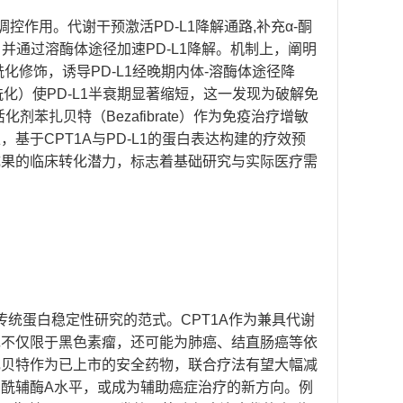
调控作用。代谢干预激活PD-L1降解通路,补充α-酮
并通过溶酶体途径加速PD-L1降解。机制上，阐明
珀酰化修饰，诱导PD-L1经晚期内体-溶酶体途径降
酰化）使PD-L1半衰期显著缩短，这一发现为破解免
苯扎贝特（Bezafibrate）作为免疫治疗增敏
于CPT1A与PD-L1的蛋白表达构建的疗效预
成果的临床转化潜力，标志着基础研究与实际医疗需
传统蛋白稳定性研究的范式。CPT1A作为兼具代谢
现不仅限于黑色素瘤，还可能为肺癌、结直肠癌等依
扎贝特作为已上市的安全药物，联合疗法有望大幅减
酰辅酶A水平，或成为辅助癌症治疗的新方向。例