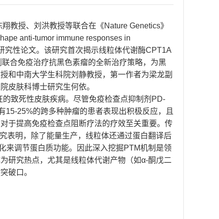
刘洪教授等联合在《Nature Genetics》
 anti-tumor immune responses in
创研究性论文。该研究首次揭示线粒体代谢酶CPT1A
化剂联合免疫治疗抗黑色素瘤的全新治疗策略，为黑
教授和中南大学生科院刘静教授，第一作者为梁龙副
医院皮肤科博士研究生何依。
的致死性皮肤疾病。尽管免疫检查点抑制剂PD-
有15-25%的跨多种肿瘤的患者表现出积极反应，且
制对于提高免疫检查点阻断疗法的疗效至关重要。传
研究表明，除了能量生产，线粒体还通过蛋白翻译后
丙二酰化和琥珀酰化来调节蛋白质功能。因此深入挖掘PTM机制是领
为研究热点，尤其是线粒体代谢产物（如α-酮戊二
键突破口。