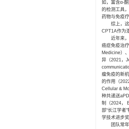
如，富含α-
的检测工具，
药物与免疫疗
综上，这
CPT1A作
近年来，
癌症免疫治疗的
Medicin
异（2021，Jo
communi
瘤免疫的新机制（
的作用（2022
Cellular
种共递送aPD
制（2024，
部“长江学者
学技术进步
团队常年